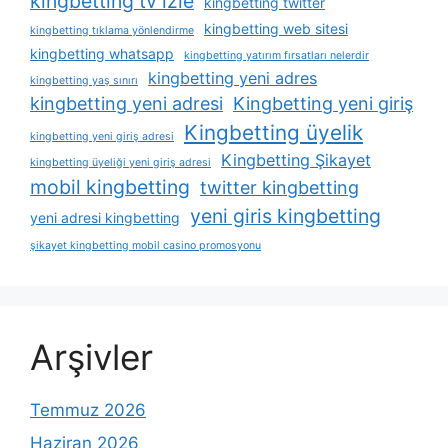
kingbetting tv izle
kingbetting twitter
kingbetting web sitesi
kingbetting tıklama yönlendirme
kingbetting whatsapp
kingbetting yatırım fırsatları nelerdir
kingbetting yeni adres
kingbetting yaş sınırı
kingbetting yeni adresi
Kingbetting yeni giriş
Kingbetting üyelik
kingbetting yeni giriş adresi
Kingbetting Şikayet
kingbetting üyeliği yeni giriş adresi
mobil kingbetting
twitter kingbetting
yeni giris kingbetting
yeni adresi kingbetting
şikayet kingbetting mobil casino promosyonu
Arşivler
Temmuz 2026
Haziran 2026