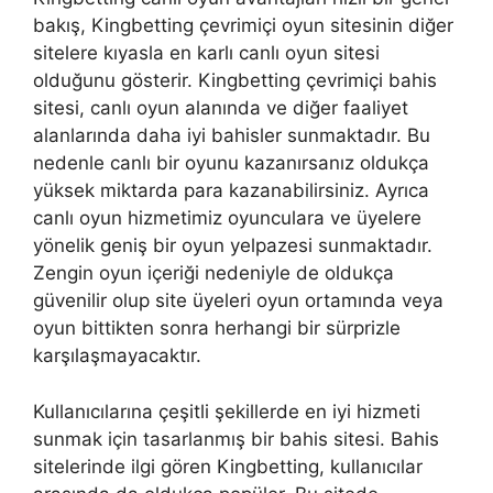
bakış, Kingbetting çevrimiçi oyun sitesinin diğer
sitelere kıyasla en karlı canlı oyun sitesi
olduğunu gösterir. Kingbetting çevrimiçi bahis
sitesi, canlı oyun alanında ve diğer faaliyet
alanlarında daha iyi bahisler sunmaktadır. Bu
nedenle canlı bir oyunu kazanırsanız oldukça
yüksek miktarda para kazanabilirsiniz. Ayrıca
canlı oyun hizmetimiz oyunculara ve üyelere
yönelik geniş bir oyun yelpazesi sunmaktadır.
Zengin oyun içeriği nedeniyle de oldukça
güvenilir olup site üyeleri oyun ortamında veya
oyun bittikten sonra herhangi bir sürprizle
karşılaşmayacaktır.
Kullanıcılarına çeşitli şekillerde en iyi hizmeti
sunmak için tasarlanmış bir bahis sitesi. Bahis
sitelerinde ilgi gören Kingbetting, kullanıcılar