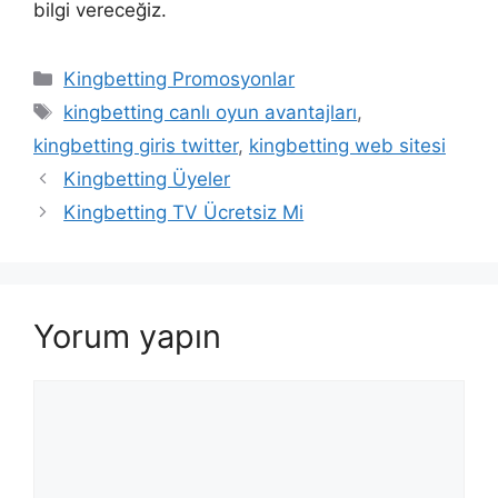
bilgi vereceğiz.
Kategoriler
Kingbetting Promosyonlar
Etiketler
kingbetting canlı oyun avantajları
,
kingbetting giris twitter
,
kingbetting web sitesi
Kingbetting Üyeler
Kingbetting TV Ücretsiz Mi
Yorum yapın
Yorum