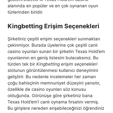
alanında en popüler ve en çok oynanan oyun
türlerinden biridir.
Kingbetting Erişim Seçenekleri
Şirketiniz çeşitli erişim seçenekleri sunmaktan
çekinmiyor. Burada üyelerine çok çeşitli canlı
casino oyunları sunan bir şirketin Texas Hold’em
oyunlarının en geniş listesini bulacaksınız. Bu
türden tek bir
Kingbetting erişim seçenekleri
slotunun görüntülenmesi kullanıcı deneyimini
geliştirir. Bu nedenle incelemeler her zaman
çoğu bahisçinin memnuniyet düzeyini yansıtır,
özellikle de casino oyunları söz konusu
olduğunda. Görünüşe göre şirketiniz bana
Texas Hold’em’i canlı oynama fırsatını vermiş.
Bu girişlere nereden erişebileceğinizi öğrendiniz