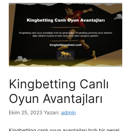
Kingbetting Canlı
Oyun Avantajları
Ekim 25, 2023
Yazarı:
admin
Kingbetting canlı oyun avantajları hızlı bir genel