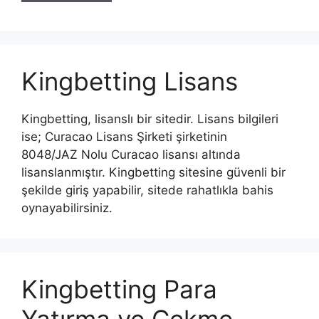
Kingbetting Lisans
Kingbetting, lisanslı bir sitedir. Lisans bilgileri
ise; Curacao Lisans Şirketi şirketinin
8048/JAZ Nolu Curacao lisansı altında
lisanslanmıştır. Kingbetting sitesine güvenli bir
şekilde giriş yapabilir, sitede rahatlıkla bahis
oynayabilirsiniz.
Kingbetting Para