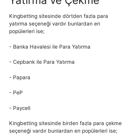
Yatırma ve Çekme
Kingbetting sitesinde dörtden fazla para
yatırma seçeneği vardır bunlardan en
popülerleri ise;
- Banka Havalesi ile Para Yatırma
- Cepbank ile Para Yatırma
- Papara
- PeP
- Paycell
Kingbetting sitesinde birden fazla para çekme
seçeneği vardır bunlardan en popülerleri ise;