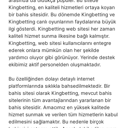
arasında da oldukça popüler. Bu sitede
Kingbetting, en kaliteli hizmetleri ortaya koyan
bir bahis sitesidir. Bu dönemde Kingbetting ve
Kingbetting canlı oyunlarının faydalarına büyük
ilgi gösterdi. Kingbetting web sitesi her zaman
kaliteli hizmet sunma ilkesine bağlı kalmıştır.
Kingbetting, web sitesi kullanıcılarını entegre
ederek onlara mümkün olan her şekilde
yardımcı oluyor gibi görünüyor. Yerinde destek
ekibimiz aktif personelden oluşmaktadır.
Bu özelliğinden dolayı detaylı internet
platformlarında sıklıkla bahsedilmektedir. Bir
bahis sitesi olarak Kingbetting, mevcut bahis
sitelerinin tüm avantajlarından yararlanan bir
bahis sitesidir. Amacımız en yüksek kalitede
hizmet sunmak ve verilen tüm hizmetlerin kabul
edilmesini sağlamaktır. Bu nedenle birçok