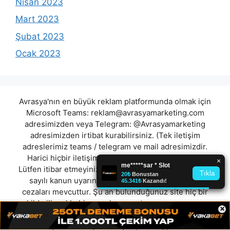
Nisan 2023
Mart 2023
Şubat 2023
Ocak 2023
Avrasya'nın en büyük reklam platformunda olmak için
Microsoft Teams:
reklam@avrasyamarketing.com
adresimizden veya Telegram: @Avrasyamarketing
adresimizden irtibat kurabilirsiniz. (Tek iletişim
adreslerimiz teams / telegram ve mail adresimizdir.
Harici hiçbir iletişim adresimiz bulunmamaktadır.
Lütfen itibar etmeyiniz.) Türkiye yasalarına göre 7258
sayılı kanun uyarınca yasa dışı bahis oynamanın
cezaları mevcuttur. Şu an bulunduğunuz site hiç bir
şekilde illegal bahis oyunları oynatmıyor ve oynamaya
×
aracı olmuyordur.
eyfelcasino
|
pit10bet
|
betlondra
|
radabet
|
kulvarbet
|
timeto
|
superbet
|
pandorabet