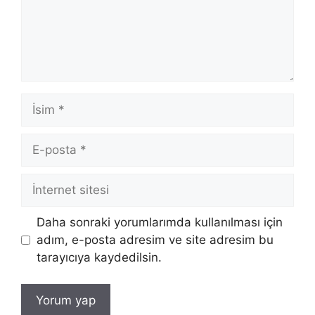
İsim
E-
posta
İnternet
sitesi
Daha sonraki yorumlarımda kullanılması için
adım, e-posta adresim ve site adresim bu
tarayıcıya kaydedilsin.