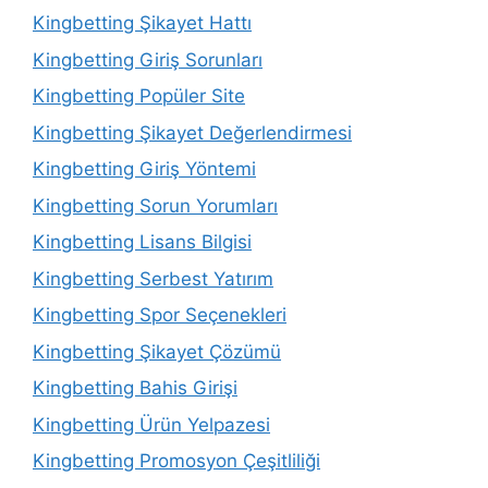
Kingbetting Şikayet Hattı
Kingbetting Giriş Sorunları
Kingbetting Popüler Site
Kingbetting Şikayet Değerlendirmesi
Kingbetting Giriş Yöntemi
Kingbetting Sorun Yorumları
Kingbetting Lisans Bilgisi
Kingbetting Serbest Yatırım
Kingbetting Spor Seçenekleri
Kingbetting Şikayet Çözümü
Kingbetting Bahis Girişi
Kingbetting Ürün Yelpazesi
Kingbetting Promosyon Çeşitliliği