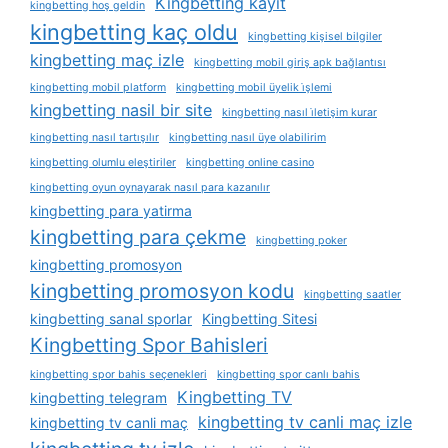
Kingbetting kayıt
kingbetting hoş geldin
kingbetting kaç oldu
kingbetting kişisel bilgiler
kingbetting maç izle
kingbetting mobil giriş apk bağlantısı
kingbetting mobil platform
kingbetting mobil üyelik i̇şlemi
kingbetting nasil bir site
kingbetting nasıl i̇letişim kurar
kingbetting nasıl tartışılır
kingbetting nasıl üye olabilirim
kingbetting olumlu eleştiriler
kingbetting online casino
kingbetting oyun oynayarak nasıl para kazanılır
kingbetting para yatirma
kingbetting para çekme
kingbetting poker
kingbetting promosyon
kingbetting promosyon kodu
kingbetting saatler
kingbetting sanal sporlar
Kingbetting Sitesi
Kingbetting Spor Bahisleri
kingbetting spor bahis seçenekleri
kingbetting spor canlı bahis
Kingbetting TV
kingbetting telegram
kingbetting tv canli maç izle
kingbetting tv canli maç