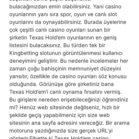
bulacağınızdan emin olabilirsiniz. Yani casino
oyunlarının yanı sıra spor, oyun ve canlı slot
oyunlarını da oynayabilirsiniz. Burada üyelerine
çok çeşitli canlı casino oyunları sunan bir
şirketin Texas Hold’em oyunlarının en geniş
listesini bulacaksınız. Bu türden tek bir
Kingbetting slotunun görüntülenmesi kullanıcı
deneyimini geliştirir. Bu nedenle incelemeler her
zaman çoğu bahisçinin memnuniyet düzeyini
yansıtır, özellikle de casino oyunları söz konusu
olduğunda. Görünüşe göre şirketiniz bana
Texas Hold’em’i canlı oynama fırsatını vermiş.
Bu girişlere nereden erişebileceğinizi öğrendiniz
mi? Henüz web sitesinde değilseniz, hızlı bir
şekilde geçiş yapabilmeniz için size web
sitesinin ana sayfa adresini vereceğiz. Bir arama
motoruna yazdığınızda size gerçek URL’yi
gösterir.Elbette ki Texas Hold’em casino