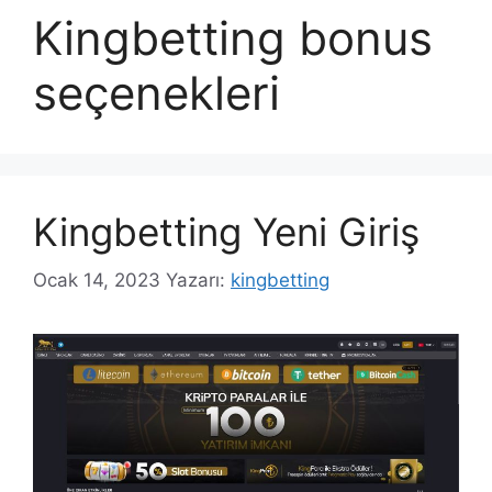
Kingbetting bonus
seçenekleri
Kingbetting Yeni Giriş
Ocak 14, 2023
Yazarı:
kingbetting