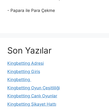
- Papara ile Para Çekme
Son Yazılar
Kingbetting Adresi
Kingbetting Giriş
Kingbetting
Kingbetting Oyun Çeşitliliği
Kingbetting Canlı Oyunlar
Kingbetting Şikayet Hattı