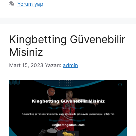
Yorum yap
Kingbetting Güvenebilir
Misiniz
Mart 15, 2023
Yazarı:
admin