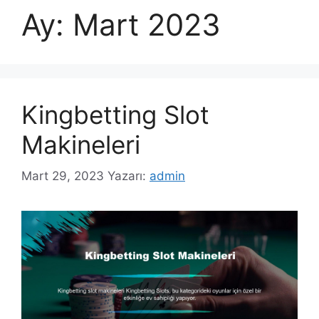
Ay:
Mart 2023
Kingbetting Slot
Makineleri
Mart 29, 2023
Yazarı:
admin