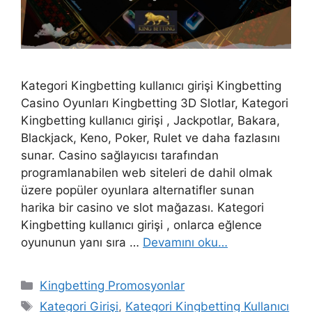
Kategori Kingbetting kullanıcı girişi Kingbetting
Casino Oyunları Kingbetting 3D Slotlar, Kategori
Kingbetting kullanıcı girişi , Jackpotlar, Bakara,
Blackjack, Keno, Poker, Rulet ve daha fazlasını
sunar. Casino sağlayıcısı tarafından
programlanabilen web siteleri de dahil olmak
üzere popüler oyunlara alternatifler sunan
harika bir casino ve slot mağazası. Kategori
Kingbetting kullanıcı girişi , onlarca eğlence
oyununun yanı sıra …
Devamını oku…
Kategoriler
Kingbetting Promosyonlar
Etiketler
Kategori Girişi
,
Kategori Kingbetting Kullanıcı