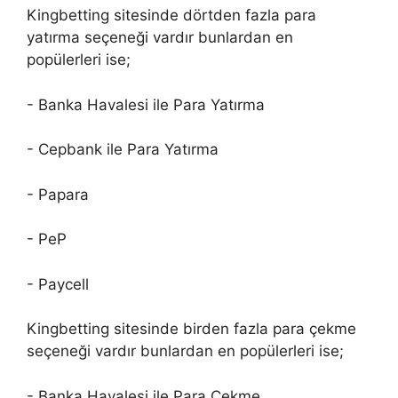
Kingbetting sitesinde dörtden fazla para
yatırma seçeneği vardır bunlardan en
popülerleri ise;
- Banka Havalesi ile Para Yatırma
- Cepbank ile Para Yatırma
- Papara
- PeP
- Paycell
Kingbetting sitesinde birden fazla para çekme
seçeneği vardır bunlardan en popülerleri ise;
- Banka Havalesi ile Para Çekme