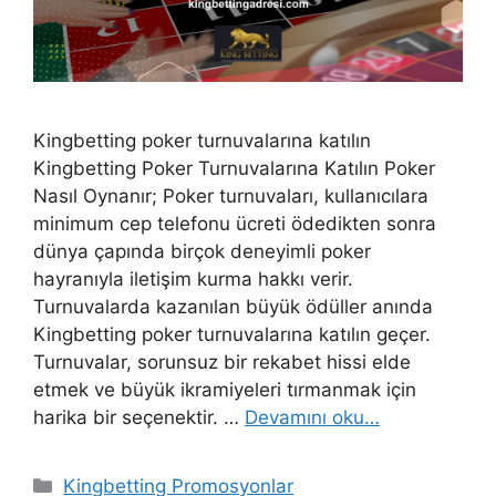
Kingbetting poker turnuvalarına katılın
Kingbetting Poker Turnuvalarına Katılın Poker
Nasıl Oynanır; Poker turnuvaları, kullanıcılara
minimum cep telefonu ücreti ödedikten sonra
dünya çapında birçok deneyimli poker
hayranıyla iletişim kurma hakkı verir.
Turnuvalarda kazanılan büyük ödüller anında
Kingbetting poker turnuvalarına katılın geçer.
Turnuvalar, sorunsuz bir rekabet hissi elde
etmek ve büyük ikramiyeleri tırmanmak için
harika bir seçenektir. …
Devamını oku…
Kategoriler
Kingbetting Promosyonlar