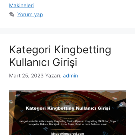
Makineleri
Yorum yap
Kategori Kingbetting
Kullanıcı Girişi
Mart 25, 2023
Yazarı:
admin