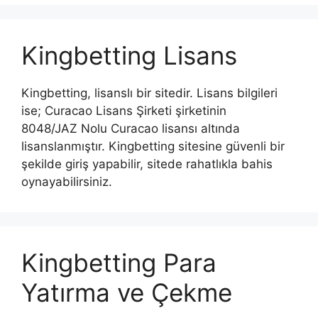
Kingbetting Lisans
Kingbetting, lisanslı bir sitedir. Lisans bilgileri
ise; Curacao Lisans Şirketi şirketinin
8048/JAZ Nolu Curacao lisansı altında
lisanslanmıştır. Kingbetting sitesine güvenli bir
şekilde giriş yapabilir, sitede rahatlıkla bahis
oynayabilirsiniz.
Kingbetting Para
Yatırma ve Çekme