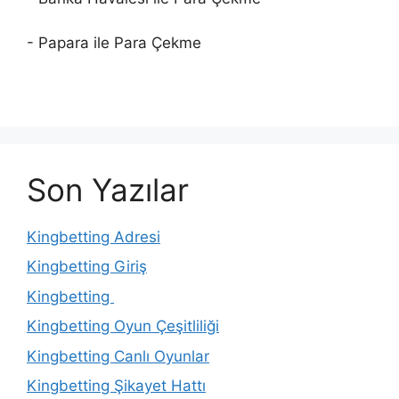
- Papara ile Para Çekme
Son Yazılar
Kingbetting Adresi
Kingbetting Giriş
Kingbetting
Kingbetting Oyun Çeşitliliği
Kingbetting Canlı Oyunlar
Kingbetting Şikayet Hattı