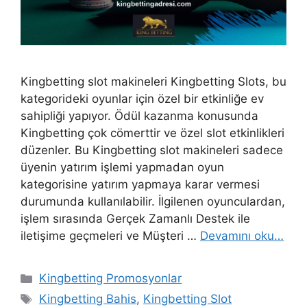
Kingbetting slot makineleri Kingbetting Slots, bu
kategorideki oyunlar için özel bir etkinliğe ev
sahipliği yapıyor. Ödül kazanma konusunda
Kingbetting çok cömerttir ve özel slot etkinlikleri
düzenler. Bu Kingbetting slot makineleri sadece
üyenin yatırım işlemi yapmadan oyun
kategorisine yatırım yapmaya karar vermesi
durumunda kullanılabilir. İlgilenen oyunculardan,
işlem sırasında Gerçek Zamanlı Destek ile
iletişime geçmeleri ve Müşteri …
Devamını oku…
Kategoriler
Kingbetting Promosyonlar
Etiketler
Kingbetting Bahis
,
Kingbetting Slot