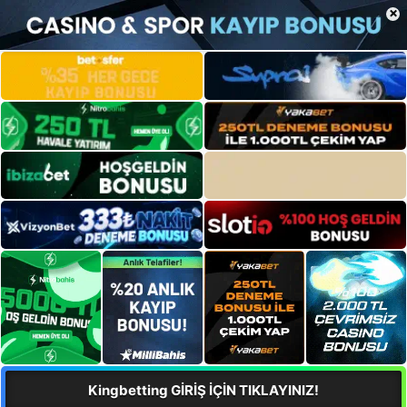
×
Kingbetting GİRİŞ İÇİN TIKLAYINIZ!