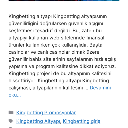
Kingbetting altyapı Kingbetting altyapısının
güvenilirliğini doğrularken güvenlik açığını
keşfetmesi tesadüf değildi. Bu, zaten bu
altyapıyı kullanan web sitelerinde finansal
ürünler kullanırken çok kullanışlıdır. Başta
casinolar ve canlı casinolar olmak üzere
güvenilir bahis sitelerinin sayfalarının hızlı açılış
yapısına ve program kalitesine dikkat ediyoruz.
Kingbetting projesi de bu altyapının kalitesini
hissettiriyor. Kingbetting altyapı Kingbetting
çalışması, altyapılarının kalitesini …
Devamını
oku…
Kategoriler
Kingbetting Promosyonlar
Etiketler
Kingbetting Altyapı
,
Kingbetting giriş