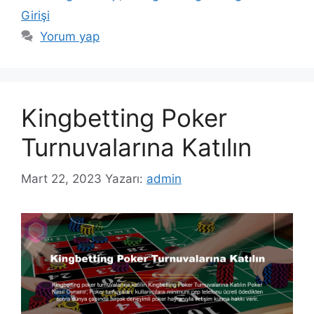
Girişi
Yorum yap
Kingbetting Poker
Turnuvalarına Katılın
Mart 22, 2023
Yazarı:
admin