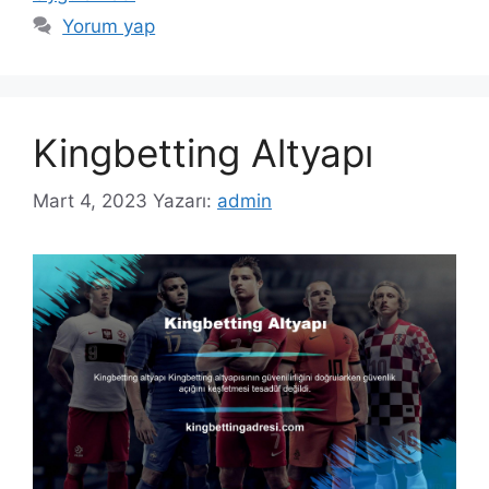
Yorum yap
Kingbetting Altyapı
Mart 4, 2023
Yazarı:
admin