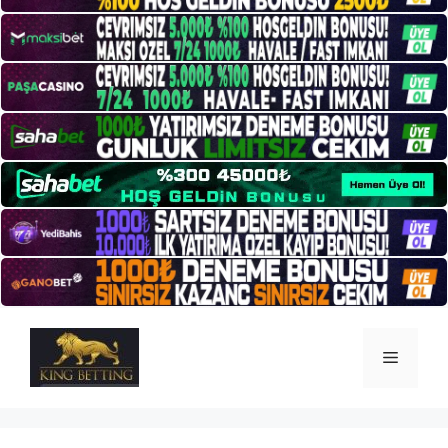
İçeriğe
atla
Menü