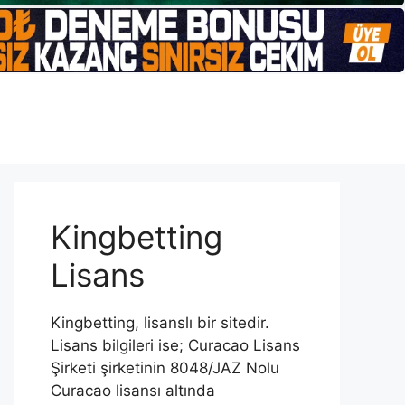
Kingbetting
Lisans
Kingbetting, lisanslı bir sitedir.
Lisans bilgileri ise; Curacao Lisans
Şirketi şirketinin 8048/JAZ Nolu
Curacao lisansı altında