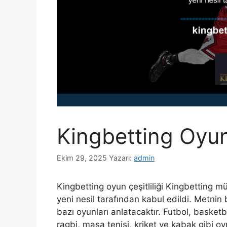
Kingbetting Oyun 
Ekim 29, 2025
Yazarı:
admin
Kingbetting oyun çeşitliliği Kingbetting mü
yeni nesil tarafından kabul edildi. Metnin
bazı oyunları anlatacaktır. Futbol, basketb
ragbi, masa tenisi, kriket ve kabak gibi o