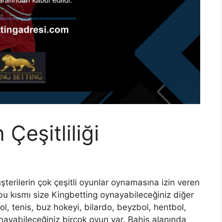
Çeşitliliği
şterilerin çok çeşitli oyunlar oynamasına izin veren
 bu kısmı size Kingbetting oynayabileceğiniz diğer
ol, tenis, buz hokeyi, bilardo, beyzbol, hentbol,
ynayabileceğiniz birçok oyun var. Bahis alanında