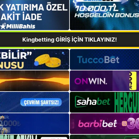
Kingbetting GİRİŞ İÇİN TIKLAYINIZ!