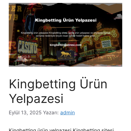
Kingbetting Ürün
Yelpazesi
Eylül 13, 2025
Yazarı:
admin
Kingbetting ürün yelpazesi Kingbetting sitesi,