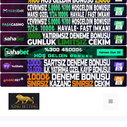
İçeriğe
atla
Menü