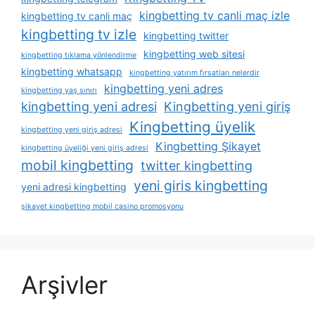
kingbetting tv canli maç izle
kingbetting tv canli maç
kingbetting tv izle
kingbetting twitter
kingbetting web sitesi
kingbetting tıklama yönlendirme
kingbetting whatsapp
kingbetting yatırım fırsatları nelerdir
kingbetting yeni adres
kingbetting yaş sınırı
kingbetting yeni adresi
Kingbetting yeni giriş
Kingbetting üyelik
kingbetting yeni giriş adresi
Kingbetting Şikayet
kingbetting üyeliği yeni giriş adresi
mobil kingbetting
twitter kingbetting
yeni giris kingbetting
yeni adresi kingbetting
şikayet kingbetting mobil casino promosyonu
Arşivler