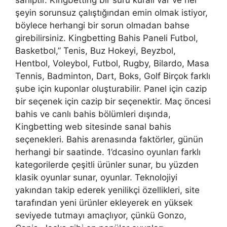
sahiptir. Kingbetting bir sürü kuralı var ve her
şeyin sorunsuz çalıştığından emin olmak istiyor,
böylece herhangi bir sorun olmadan bahse
girebilirsiniz. Kingbetting Bahis Paneli Futbol,
Basketbol,” Tenis, Buz Hokeyi, Beyzbol,
Hentbol, Voleybol, Futbol, Rugby, Bilardo, Masa
Tennis, Badminton, Dart, Boks, Golf Birçok farklı
şube için kuponlar oluşturabilir. Panel için cazip
bir seçenek için cazip bir seçenektir. Maç öncesi
bahis ve canlı bahis bölümleri dışında,
Kingbetting web sitesinde sanal bahis
seçenekleri. Bahis arenasında faktörler, günün
herhangi bir saatinde. 1’dcasino oyunları farklı
kategorilerde çeşitli ürünler sunar, bu yüzden
klasik oyunlar sunar, oyunlar. Teknolojiyi
yakından takip ederek yenilikçi özellikleri, site
tarafından yeni ürünler ekleyerek en yüksek
seviyede tutmayı amaçlıyor, çünkü Gonzo,