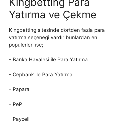
Kingbetting Para
Yatırma ve Çekme
Kingbetting sitesinde dörtden fazla para
yatırma seçeneği vardır bunlardan en
popülerleri ise;
- Banka Havalesi ile Para Yatırma
- Cepbank ile Para Yatırma
- Papara
- PeP
- Paycell