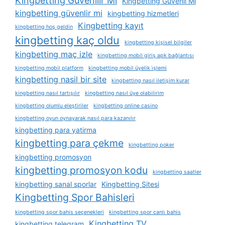
Kingbetting Güvenilir Mi
Kingbetting Güvenli Mi
kingbetting güvenlir mi
kingbetting hizmetleri
Kingbetting kayıt
kingbetting hoş geldin
kingbetting kaç oldu
kingbetting kişisel bilgiler
kingbetting maç izle
kingbetting mobil giriş apk bağlantısı
kingbetting mobil platform
kingbetting mobil üyelik i̇şlemi
kingbetting nasil bir site
kingbetting nasıl i̇letişim kurar
kingbetting nasıl tartışılır
kingbetting nasıl üye olabilirim
kingbetting olumlu eleştiriler
kingbetting online casino
kingbetting oyun oynayarak nasıl para kazanılır
kingbetting para yatirma
kingbetting para çekme
kingbetting poker
kingbetting promosyon
kingbetting promosyon kodu
kingbetting saatler
kingbetting sanal sporlar
Kingbetting Sitesi
Kingbetting Spor Bahisleri
kingbetting spor bahis seçenekleri
kingbetting spor canlı bahis
Kingbetting TV
kingbetting telegram