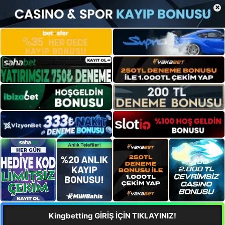
×
Kingbetting GİRİŞ İÇİN TIKLAYINIZ!