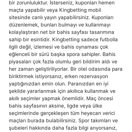
bir zorunluluktur. İsterseniz, kuponları hemen
maçta yapabilir veya Kingbetting mobil
sitesinde canlı yayın yapabilirsiniz. Kuponları
düzenlemek, bunları bulmayı ve kullanmayı
kolaylaştıran net bir bahis sayfası tasarımına
sahip bir esintidir. Kingbetting sadece futbolla
ilgili değil, izlemesi ve bahis oynaması çok
eğlenceli bir sürü başka spora sahipler. Bahis
piyasaları çok fazla olumlu geri bildirim aldı ve
her zaman geliştiriliyorlar. Bir otel odasında para
biriktirmek istiyorsanız, erken rezervasyon
yaptığınızdan emin olun. Paranızdan en iyi
şekilde yararlanmak için akıllıca kullanmak ve
akıllı seçimler yapmak önemlidir. Maç öncesi
bahis sayfasının aksine, ligde veya ülke
seçimlerinde gerçekleşen tüm heyecan verici
maçları burada bulabilirsiniz. Spor takımları ve
şubeleri hakkında daha fazla bilgi arıyorsanız,