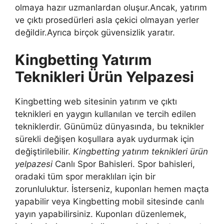
olmaya hazır uzmanlardan oluşur.Ancak, yatırım
ve çıktı prosedürleri asla çekici olmayan yerler
değildir.Ayrıca birçok güvensizlik yaratır.
Kingbetting Yatırım
Teknikleri Ürün Yelpazesi
Kingbetting web sitesinin yatırım ve çıktı
teknikleri en yaygın kullanılan ve tercih edilen
tekniklerdir. Günümüz dünyasında, bu teknikler
sürekli değişen koşullara ayak uydurmak için
değiştirilebilir.
Kingbetting yatırım teknikleri ürün
yelpazesi
Canlı Spor Bahisleri. Spor bahisleri,
oradaki tüm spor meraklıları için bir
zorunluluktur. İsterseniz, kuponları hemen maçta
yapabilir veya Kingbetting mobil sitesinde canlı
yayın yapabilirsiniz. Kuponları düzenlemek,