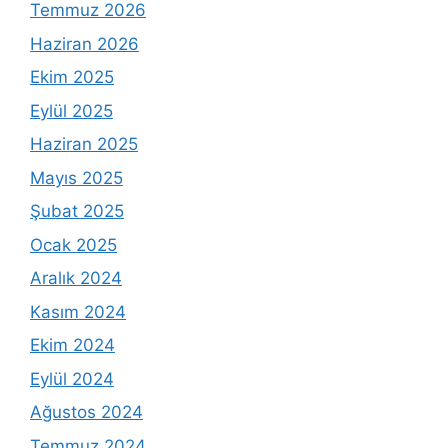
Temmuz 2026
Haziran 2026
Ekim 2025
Eylül 2025
Haziran 2025
Mayıs 2025
Şubat 2025
Ocak 2025
Aralık 2024
Kasım 2024
Ekim 2024
Eylül 2024
Ağustos 2024
Temmuz 2024