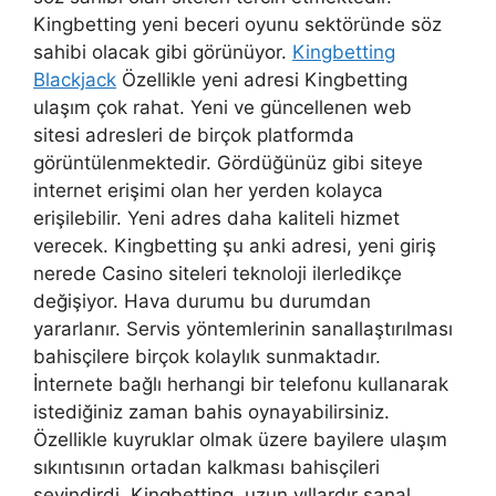
Kingbetting yeni beceri oyunu sektöründe söz
sahibi olacak gibi görünüyor.
Kingbetting
Blackjack
Özellikle yeni adresi Kingbetting
ulaşım çok rahat. Yeni ve güncellenen web
sitesi adresleri de birçok platformda
görüntülenmektedir. Gördüğünüz gibi siteye
internet erişimi olan her yerden kolayca
erişilebilir. Yeni adres daha kaliteli hizmet
verecek. Kingbetting şu anki adresi, yeni giriş
nerede Casino siteleri teknoloji ilerledikçe
değişiyor. Hava durumu bu durumdan
yararlanır. Servis yöntemlerinin sanallaştırılması
bahisçilere birçok kolaylık sunmaktadır.
İnternete bağlı herhangi bir telefonu kullanarak
istediğiniz zaman bahis oynayabilirsiniz.
Özellikle kuyruklar olmak üzere bayilere ulaşım
sıkıntısının ortadan kalkması bahisçileri
sevindirdi. Kingbetting, uzun yıllardır sanal