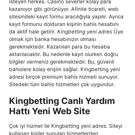
isteyen herkes. Casino severler kolay para
kazanıyor gibi görünüyor. Afinite ticareti, web
sitesindeki kayıt formu aracılığıyla yapılır. Ayrıca
kayıt formunu dolduran kişinin bahis hesabını
da aktif hale getirir.
Kingbetting yeni adres
Üye
olmak için banka hesabınızın olması
gerekmektedir. Kazanılan para bu hesaba
aktarılacaktır. Bu nedenle kayıt olurken doğru
bilgiler vermeniz gerekmektedir. Bu, güvenli
bahislere kolay erişim sağlar. Kingbetting yeni
adresi birçok premium bahis hizmeti sunuyor.
Sitedeki tüm bahis hizmetleri çok uygundur.
Kingbetting Canlı Yardım
Hattı Yeni Web Site
Çok iyi hizmet ile Kingbetting yeni adres. Siteyi
kullanan kişiler sunulan hizmetlerden