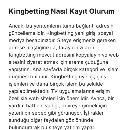
Kingbetting Nasıl Kayıt Olurum
Ancak, bu yöntemlerin tümü bağlantı adresini
güncellemelidir. Kingbetting yeni girişi sosyal
medya hesabınızdır. Siteye erişmeniz gereken
adrese ulaştığınızda, tarayıcınızı açın.
Kingbetting mevcut adresini kopyalayın ve web
sitesini ziyaret etmek için arama çubuğuna
yapıştırın. Ana sayfada birçok kategori ve işlem
düğmesi bulunur. Kingbetting üyeliği, giriş
işlemleri ve daha birçok işlem bu şekilde
yapılabilmektedir. TV uygulamalarına erişim
özellikle web siteleri için önemlidir. Ayrıca, bir
yardım hattının varlığı, devreye girmek için
yeterli bir sebep gibi görünüyor. İştirakler,
sunduğu diğer faydaları göz önünde
bulundurarak bu siteye yatırım yapar.