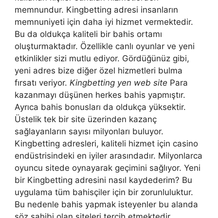
memnundur. Kingbetting adresi insanların
memnuniyeti için daha iyi hizmet vermektedir.
Bu da oldukça kaliteli bir bahis ortamı
oluşturmaktadır. Özellikle canlı oyunlar ve yeni
etkinlikler sizi mutlu ediyor. Gördüğünüz gibi,
yeni adres bize diğer özel hizmetleri bulma
fırsatı veriyor.
Kingbetting yen web site
Para
kazanmayı düşünen herkes bahis yapmıştır.
Ayrıca bahis bonusları da oldukça yüksektir.
Üstelik tek bir site üzerinden kazanç
sağlayanların sayısı milyonları buluyor.
Kingbetting adresleri, kaliteli hizmet için casino
endüstrisindeki en iyiler arasındadır. Milyonlarca
oyuncu sitede oynayarak geçimini sağlıyor. Yeni
bir Kingbetting adresini nasıl kaydederim? Bu
uygulama tüm bahisçiler için bir zorunluluktur.
Bu nedenle bahis yapmak isteyenler bu alanda
söz sahibi olan siteleri tercih etmektedir.