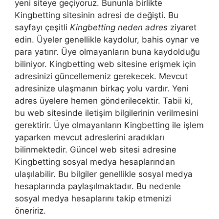
yeni siteye geçiyoruz. Bununla birlikte
Kingbetting sitesinin adresi de değişti. Bu
sayfayı çeşitli
Kingbetting neden adres
ziyaret
edin. Üyeler genellikle kaydolur, bahis oynar ve
para yatırır. Üye olmayanların buna kaydolduğu
biliniyor. Kingbetting web sitesine erişmek için
adresinizi güncellemeniz gerekecek. Mevcut
adresinize ulaşmanın birkaç yolu vardır. Yeni
adres üyelere hemen gönderilecektir. Tabii ki,
bu web sitesinde iletişim bilgilerinin verilmesini
gerektirir. Üye olmayanların Kingbetting ile işlem
yaparken mevcut adreslerini aradıkları
bilinmektedir. Güncel web sitesi adresine
Kingbetting sosyal medya hesaplarından
ulaşılabilir. Bu bilgiler genellikle sosyal medya
hesaplarında paylaşılmaktadır. Bu nedenle
sosyal medya hesaplarını takip etmenizi
öneririz.