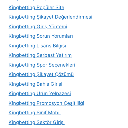
Kingbetting Popüler Site
Kingbetting Şikayet Değerlendirmesi
Kingbetting Giriş Yöntemi
Kingbetting Sorun Yorumları
Kingbetting Lisans Bilgisi
Kingbetting Serbest Yatırım
Kingbetting Spor Seçenekleri
Kingbetting Şikayet Çözümü
Kingbetting Bahis Girişi
Kingbetting Ürün Yelpazesi
Kingbetting Promosyon Çeşitliliği
Kingbetting Sınıf Mobil
Kingbetting Sektör Girişi