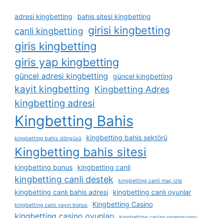
adresi kingbetting
bahis sitesi kingbetting
girisi kingbetting
canli kingbetting
giris kingbetting
giris yap kingbetting
güncel adresi kingbetting
güncel kingbetting
kayit kingbetting
Kingbetting Adres
kingbetting adresi
Kingbetting Bahis
kingbetting bahis sektörü
kingbetting bahis döngüsü
Kingbetting bahis sitesi
kingbetting bonus
kingbetting canli
kingbetting canli destek
kingbetting canli maç izle
kingbetting canlı bahis adresi
kingbetting canlı oyunlar
Kingbetting Casino
kingbetting canlı yayın bonus
kingbetting casino oyunları
kingbetting casino promosyonu