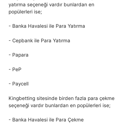
yatırma seçeneği vardır bunlardan en
popülerleri ise;
- Banka Havalesi ile Para Yatırma
- Cepbank ile Para Yatırma
- Papara
- PeP
- Paycell
Kingbetting sitesinde birden fazla para çekme
seçeneği vardır bunlardan en popülerleri ise;
- Banka Havalesi ile Para Çekme