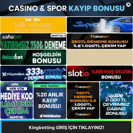
×
Kingbetting GİRİŞ İÇİN TIKLAYINIZ!