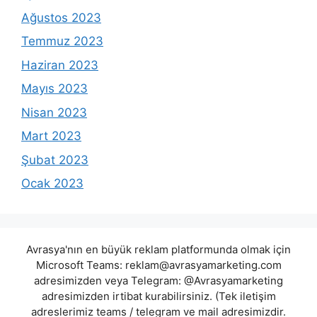
Ağustos 2023
Temmuz 2023
Haziran 2023
Mayıs 2023
Nisan 2023
Mart 2023
Şubat 2023
Ocak 2023
Avrasya'nın en büyük reklam platformunda olmak için
Microsoft Teams:
reklam@avrasyamarketing.com
adresimizden veya Telegram: @Avrasyamarketing
adresimizden irtibat kurabilirsiniz. (Tek iletişim
adreslerimiz teams / telegram ve mail adresimizdir.