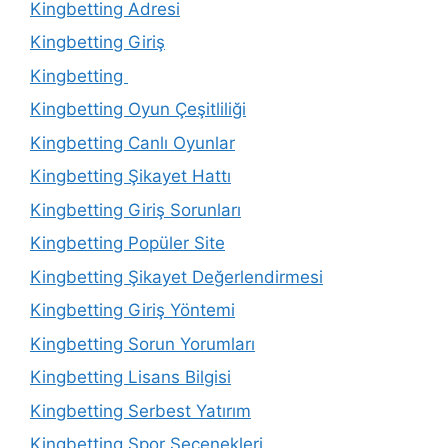
Kingbetting Adresi
Kingbetting Giriş
Kingbetting
Kingbetting Oyun Çeşitliliği
Kingbetting Canlı Oyunlar
Kingbetting Şikayet Hattı
Kingbetting Giriş Sorunları
Kingbetting Popüler Site
Kingbetting Şikayet Değerlendirmesi
Kingbetting Giriş Yöntemi
Kingbetting Sorun Yorumları
Kingbetting Lisans Bilgisi
Kingbetting Serbest Yatırım
Kingbetting Spor Seçenekleri