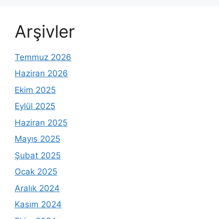
Arşivler
Temmuz 2026
Haziran 2026
Ekim 2025
Eylül 2025
Haziran 2025
Mayıs 2025
Şubat 2025
Ocak 2025
Aralık 2024
Kasım 2024