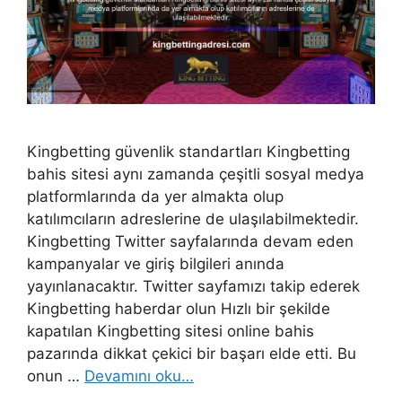
Kingbetting güvenlik standartları Kingbetting
bahis sitesi aynı zamanda çeşitli sosyal medya
platformlarında da yer almakta olup
katılımcıların adreslerine de ulaşılabilmektedir.
Kingbetting Twitter sayfalarında devam eden
kampanyalar ve giriş bilgileri anında
yayınlanacaktır. Twitter sayfamızı takip ederek
Kingbetting haberdar olun Hızlı bir şekilde
kapatılan Kingbetting sitesi online bahis
pazarında dikkat çekici bir başarı elde etti. Bu
onun …
Devamını oku…