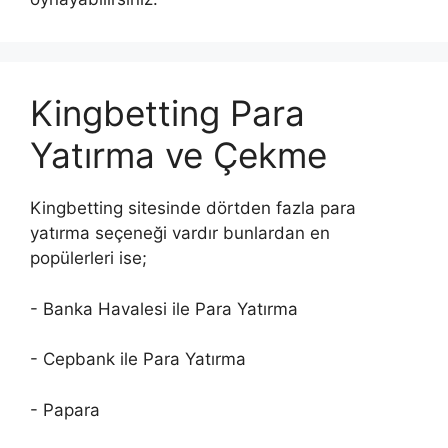
Kingbetting Para
Yatırma ve Çekme
Kingbetting sitesinde dörtden fazla para
yatırma seçeneği vardır bunlardan en
popülerleri ise;
- Banka Havalesi ile Para Yatırma
- Cepbank ile Para Yatırma
- Papara