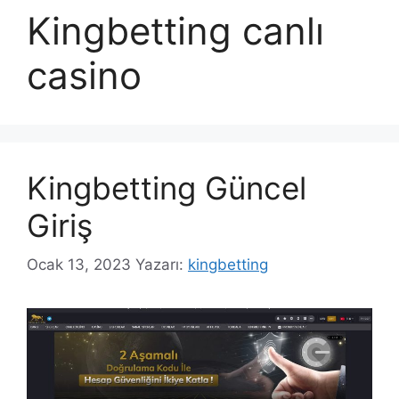
Kingbetting canlı
casino
Kingbetting Güncel
Giriş
Ocak 13, 2023
Yazarı:
kingbetting