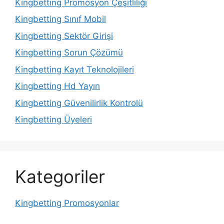
Kingbetting Promosyon Çeşitliliği
Kingbetting Sınıf Mobil
Kingbetting Sektör Girişi
Kingbetting Sorun Çözümü
Kingbetting Kayıt Teknolojileri
Kingbetting Hd Yayın
Kingbetting Güvenilirlik Kontrolü
Kingbetting Üyeleri
Kategoriler
Kingbetting Promosyonlar