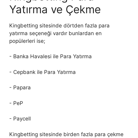
Yatırma ve Çekme
Kingbetting sitesinde dörtden fazla para
yatırma seçeneği vardır bunlardan en
popülerleri ise;
- Banka Havalesi ile Para Yatırma
- Cepbank ile Para Yatırma
- Papara
- PeP
- Paycell
Kingbetting sitesinde birden fazla para çekme