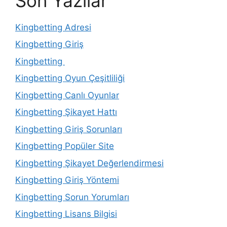
Son Yazılar
Kingbetting Adresi
Kingbetting Giriş
Kingbetting
Kingbetting Oyun Çeşitliliği
Kingbetting Canlı Oyunlar
Kingbetting Şikayet Hattı
Kingbetting Giriş Sorunları
Kingbetting Popüler Site
Kingbetting Şikayet Değerlendirmesi
Kingbetting Giriş Yöntemi
Kingbetting Sorun Yorumları
Kingbetting Lisans Bilgisi