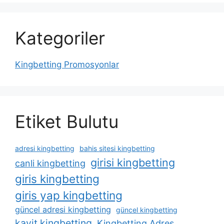
Kategoriler
Kingbetting Promosyonlar
Etiket Bulutu
adresi kingbetting
bahis sitesi kingbetting
girisi kingbetting
canli kingbetting
giris kingbetting
giris yap kingbetting
güncel adresi kingbetting
güncel kingbetting
kayit kingbetting
Kingbetting Adres