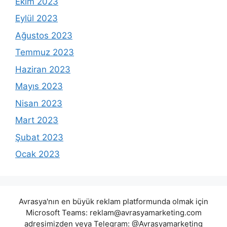
Ekim 2023
Eylül 2023
Ağustos 2023
Temmuz 2023
Haziran 2023
Mayıs 2023
Nisan 2023
Mart 2023
Şubat 2023
Ocak 2023
Avrasya'nın en büyük reklam platformunda olmak için
Microsoft Teams:
reklam@avrasyamarketing.com
adresimizden veya Telegram: @Avrasyamarketing