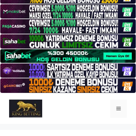
İçeriğe
atla
Menü