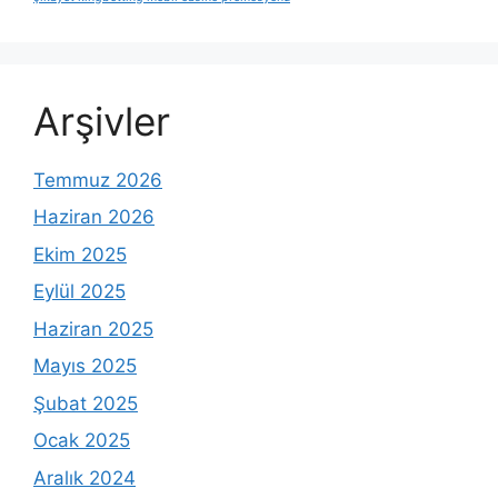
Arşivler
Temmuz 2026
Haziran 2026
Ekim 2025
Eylül 2025
Haziran 2025
Mayıs 2025
Şubat 2025
Ocak 2025
Aralık 2024