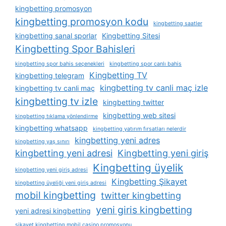
kingbetting promosyon
kingbetting promosyon kodu
kingbetting saatler
kingbetting sanal sporlar
Kingbetting Sitesi
Kingbetting Spor Bahisleri
kingbetting spor bahis seçenekleri
kingbetting spor canlı bahis
Kingbetting TV
kingbetting telegram
kingbetting tv canli maç izle
kingbetting tv canli maç
kingbetting tv izle
kingbetting twitter
kingbetting web sitesi
kingbetting tıklama yönlendirme
kingbetting whatsapp
kingbetting yatırım fırsatları nelerdir
kingbetting yeni adres
kingbetting yaş sınırı
kingbetting yeni adresi
Kingbetting yeni giriş
Kingbetting üyelik
kingbetting yeni giriş adresi
Kingbetting Şikayet
kingbetting üyeliği yeni giriş adresi
mobil kingbetting
twitter kingbetting
yeni giris kingbetting
yeni adresi kingbetting
şikayet kingbetting mobil casino promosyonu