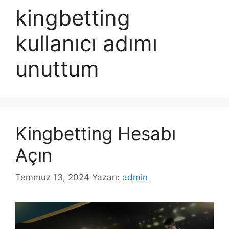
kingbetting
kullanıcı adımı
unuttum
Kingbetting Hesabı
Açın
Temmuz 13, 2024
Yazarı:
admin