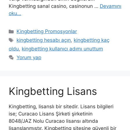
Kingbetting sanal casino, casinonun …
Devamını
oku…
Kategoriler
Kingbetting Promosyonlar
Etiketler
kingbetting hesabı açın
,
kingbetting kaç
oldu
,
kingbetting kullanıcı adımı unuttum
Yorum yap
Kingbetting Lisans
Kingbetting, lisanslı bir sitedir. Lisans bilgileri
ise; Curacao Lisans Şirketi şirketinin
8048/JAZ Nolu Curacao lisansı altında
lisanslanmıştır. Kingbetting sitesine güvenli bir