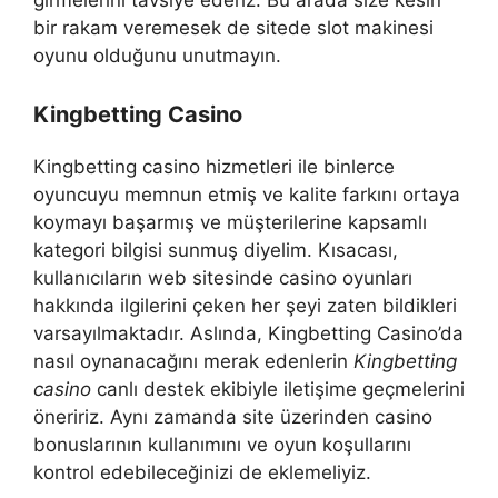
bir rakam veremesek de sitede slot makinesi
oyunu olduğunu unutmayın.
Kingbetting Casino
Kingbetting casino hizmetleri ile binlerce
oyuncuyu memnun etmiş ve kalite farkını ortaya
koymayı başarmış ve müşterilerine kapsamlı
kategori bilgisi sunmuş diyelim. Kısacası,
kullanıcıların web sitesinde casino oyunları
hakkında ilgilerini çeken her şeyi zaten bildikleri
varsayılmaktadır. Aslında, Kingbetting Casino’da
nasıl oynanacağını merak edenlerin
Kingbetting
casino
canlı destek ekibiyle iletişime geçmelerini
öneririz. Aynı zamanda site üzerinden casino
bonuslarının kullanımını ve oyun koşullarını
kontrol edebileceğinizi de eklemeliyiz.