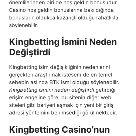
önemlilerinden biri de hoş geldin bonusudur.
Casino hoş geldin bonuslarına bakıldığında
bonusların oldukça kazançlı olduğu rahatlıkla
söylenebilir.
Kingbetting İsmini Neden
Değiştirdi
Kingbetting isim değişikliğinin nedenlerini
gerçekten araştırmak istesem de en temel
sebebin aslında BTK ismi olduğu söylenebilir.
Kingbetting ismini neden değiştirdi
getirdiği
erişim engeline göre, bu sitenin diğer web
siteleri gibi bariyeri aşmak için yeni bir giriş
adresi yöntemini benimsediği görülmektedir.
Kingbetting Casino’nun