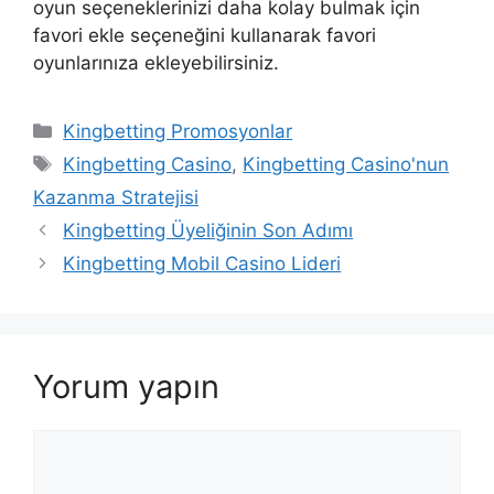
oyun seçeneklerinizi daha kolay bulmak için
favori ekle seçeneğini kullanarak favori
oyunlarınıza ekleyebilirsiniz.
Kategoriler
Kingbetting Promosyonlar
Etiketler
Kingbetting Casino
,
Kingbetting Casino'nun
Kazanma Stratejisi
Kingbetting Üyeliğinin Son Adımı
Kingbetting Mobil Casino Lideri
Yorum yapın
Yorum