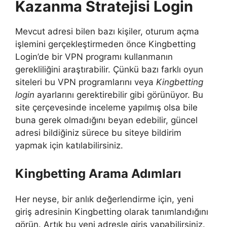
Kazanma Stratejisi Login
Mevcut adresi bilen bazı kişiler, oturum açma
işlemini gerçekleştirmeden önce Kingbetting
Login’de bir VPN programı kullanmanın
gerekliliğini araştırabilir. Çünkü bazı farklı oyun
siteleri bu VPN programlarını veya
Kingbetting
login
ayarlarını gerektirebilir gibi görünüyor. Bu
site çerçevesinde inceleme yapılmış olsa bile
buna gerek olmadığını beyan edebilir, güncel
adresi bildiğiniz sürece bu siteye bildirim
yapmak için katılabilirsiniz.
Kingbetting Arama Adımları
Her neyse, bir anlık değerlendirme için, yeni
giriş adresinin Kingbetting olarak tanımlandığını
görün. Artık bu yeni adresle giriş yapabilirsiniz.