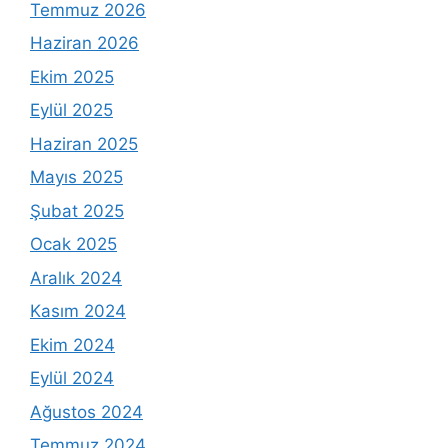
Temmuz 2026
Haziran 2026
Ekim 2025
Eylül 2025
Haziran 2025
Mayıs 2025
Şubat 2025
Ocak 2025
Aralık 2024
Kasım 2024
Ekim 2024
Eylül 2024
Ağustos 2024
Temmuz 2024