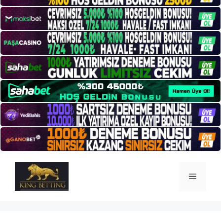
İçeriğe
atla
Menü