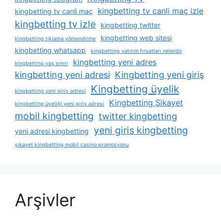
kingbetting tv canli maç izle
kingbetting tv canli maç
kingbetting tv izle
kingbetting twitter
kingbetting web sitesi
kingbetting tıklama yönlendirme
kingbetting whatsapp
kingbetting yatırım fırsatları nelerdir
kingbetting yeni adres
kingbetting yaş sınırı
kingbetting yeni adresi
Kingbetting yeni giriş
Kingbetting üyelik
kingbetting yeni giriş adresi
Kingbetting Şikayet
kingbetting üyeliği yeni giriş adresi
mobil kingbetting
twitter kingbetting
yeni giris kingbetting
yeni adresi kingbetting
şikayet kingbetting mobil casino promosyonu
Arşivler