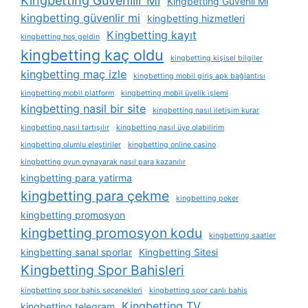
Kingbetting Güvenilir Mi
Kingbetting Güvenli Mi
kingbetting güvenlir mi
kingbetting hizmetleri
Kingbetting kayıt
kingbetting hoş geldin
kingbetting kaç oldu
kingbetting kişisel bilgiler
kingbetting maç izle
kingbetting mobil giriş apk bağlantısı
kingbetting mobil platform
kingbetting mobil üyelik i̇şlemi
kingbetting nasil bir site
kingbetting nasıl i̇letişim kurar
kingbetting nasıl tartışılır
kingbetting nasıl üye olabilirim
kingbetting olumlu eleştiriler
kingbetting online casino
kingbetting oyun oynayarak nasıl para kazanılır
kingbetting para yatirma
kingbetting para çekme
kingbetting poker
kingbetting promosyon
kingbetting promosyon kodu
kingbetting saatler
kingbetting sanal sporlar
Kingbetting Sitesi
Kingbetting Spor Bahisleri
kingbetting spor bahis seçenekleri
kingbetting spor canlı bahis
Kingbetting TV
kingbetting telegram