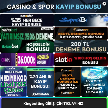
×
Kingbetting GİRİŞ İÇİN TIKLAYINIZ!