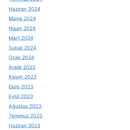
Haziran 2024
Mayıs 2024
Nisan 2024
Mart 2024
Şubat 2024
Ocak 2024
Aralık 2023
Kasım 2023
Ekim 2023
Eylül 2023
Ağustos 2023
Temmuz 2023
Haziran 2023