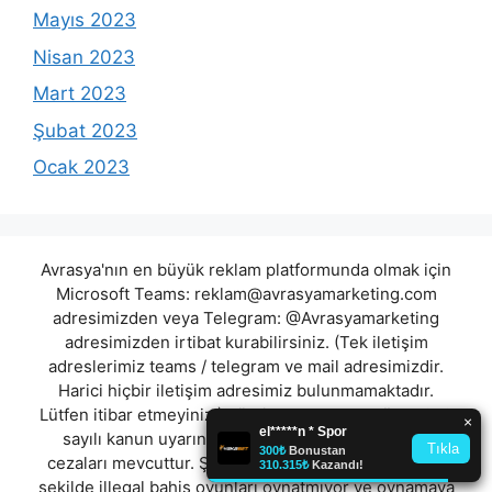
Mayıs 2023
Nisan 2023
Mart 2023
Şubat 2023
Ocak 2023
Avrasya'nın en büyük reklam platformunda olmak için
Microsoft Teams:
reklam@avrasyamarketing.com
adresimizden veya Telegram: @Avrasyamarketing
adresimizden irtibat kurabilirsiniz. (Tek iletişim
adreslerimiz teams / telegram ve mail adresimizdir.
Harici hiçbir iletişim adresimiz bulunmamaktadır.
Lütfen itibar etmeyiniz.) Türkiye yasalarına göre 7258
sayılı kanun uyarınca yasa dışı bahis oynamanın
cezaları mevcuttur. Şu an bulunduğunuz site hiç bir
şekilde illegal bahis oyunları oynatmıyor ve oynamaya