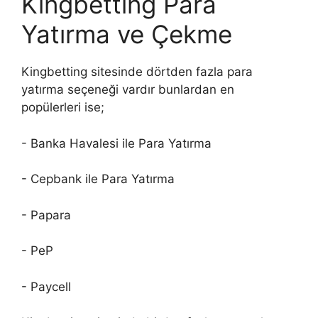
Kingbetting Para
Yatırma ve Çekme
Kingbetting sitesinde dörtden fazla para
yatırma seçeneği vardır bunlardan en
popülerleri ise;
- Banka Havalesi ile Para Yatırma
- Cepbank ile Para Yatırma
- Papara
- PeP
- Paycell