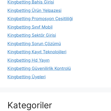
Kingbetting Bahis Girişi
Kingbetting Ürün Yelpazesi
Kingbetting Promosyon Çeşitliliği
Kingbetting Sınıf Mobil
Kingbetting Sektör Girişi
Kingbetting Sorun Çözümü
Kingbetting Kayıt Teknolojileri
Kingbetting Hd Yayın
Kingbetting Güvenilirlik Kontrolü
Kingbetting Üyeleri
Kategoriler