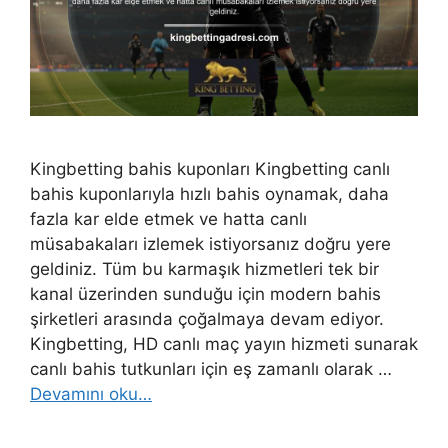
Kingbetting bahis kuponları Kingbetting canlı
bahis kuponlarıyla hızlı bahis oynamak, daha
fazla kar elde etmek ve hatta canlı
müsabakaları izlemek istiyorsanız doğru yere
geldiniz. Tüm bu karmaşık hizmetleri tek bir
kanal üzerinden sunduğu için modern bahis
şirketleri arasında çoğalmaya devam ediyor.
Kingbetting, HD canlı maç yayın hizmeti sunarak
canlı bahis tutkunları için eş zamanlı olarak …
Devamını oku…