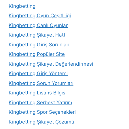
Kingbetting
Kingbetting Oyun Çeşitliliği
Kingbetting Canlı Oyunlar
Kingbetting Şikayet Hattı
Kingbetting Giriş Sorunları
Kingbetting Popüler Site
Kingbetting Şikayet Değerlendirmesi
Kingbetting Giriş Yöntemi
Kingbetting Sorun Yorumları
Kingbetting Lisans Bilgisi
Kingbetting Serbest Yatırım
Kingbetting Spor Seçenekleri
Kingbetting Şikayet Çözümü