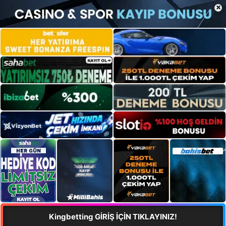
×
Kingbetting GİRİŞ İÇİN TIKLAYINIZ!