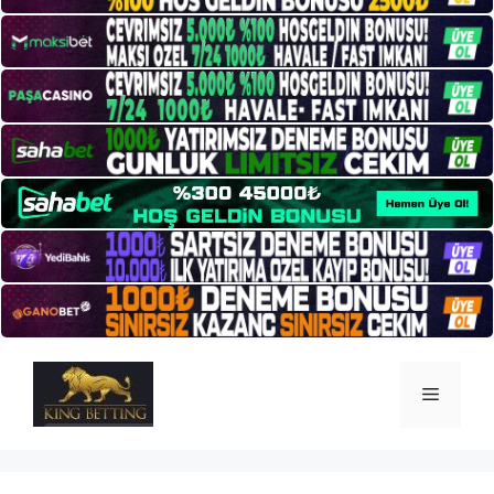
İçeriğe
atla
Menü