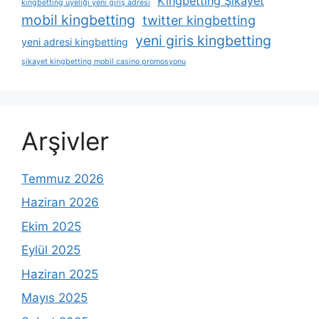
Kingbetting Şikayet
kingbetting üyeliği yeni giriş adresi
mobil kingbetting
twitter kingbetting
yeni giris kingbetting
yeni adresi kingbetting
şikayet kingbetting mobil casino promosyonu
Arşivler
Temmuz 2026
Haziran 2026
Ekim 2025
Eylül 2025
Haziran 2025
Mayıs 2025