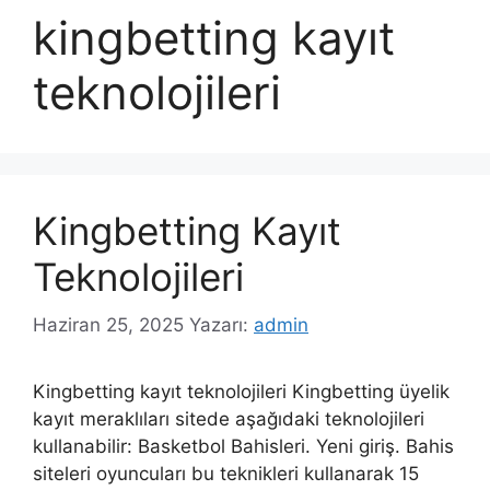
kingbetting kayıt
teknolojileri
Kingbetting Kayıt
Teknolojileri
Haziran 25, 2025
Yazarı:
admin
Kingbetting kayıt teknolojileri Kingbetting üyelik
kayıt meraklıları sitede aşağıdaki teknolojileri
kullanabilir: Basketbol Bahisleri. Yeni giriş. Bahis
siteleri oyuncuları bu teknikleri kullanarak 15