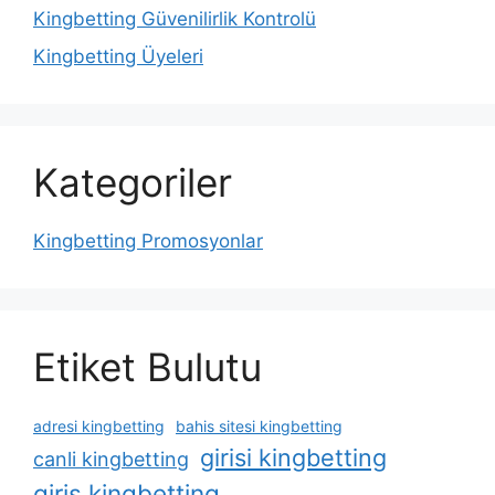
Kingbetting Güvenilirlik Kontrolü
Kingbetting Üyeleri
Kategoriler
Kingbetting Promosyonlar
Etiket Bulutu
adresi kingbetting
bahis sitesi kingbetting
girisi kingbetting
canli kingbetting
giris kingbetting