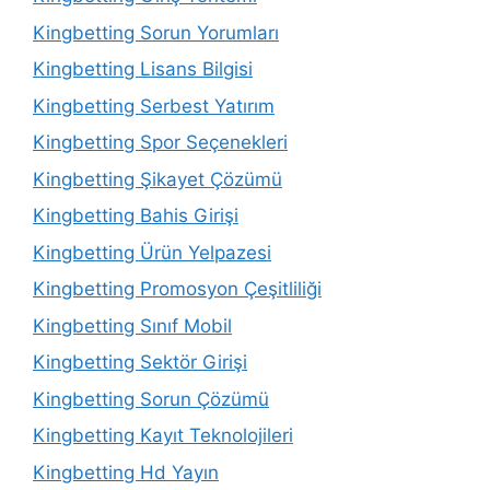
Kingbetting Sorun Yorumları
Kingbetting Lisans Bilgisi
Kingbetting Serbest Yatırım
Kingbetting Spor Seçenekleri
Kingbetting Şikayet Çözümü
Kingbetting Bahis Girişi
Kingbetting Ürün Yelpazesi
Kingbetting Promosyon Çeşitliliği
Kingbetting Sınıf Mobil
Kingbetting Sektör Girişi
Kingbetting Sorun Çözümü
Kingbetting Kayıt Teknolojileri
Kingbetting Hd Yayın