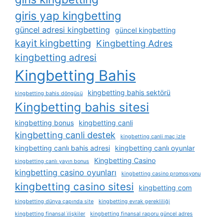
giris yap kingbetting
güncel adresi kingbetting
güncel kingbetting
kayit kingbetting
Kingbetting Adres
kingbetting adresi
Kingbetting Bahis
kingbetting bahis sektörü
kingbetting bahis döngüsü
Kingbetting bahis sitesi
kingbetting bonus
kingbetting canli
kingbetting canli destek
kingbetting canli maç izle
kingbetting canlı bahis adresi
kingbetting canlı oyunlar
Kingbetting Casino
kingbetting canlı yayın bonus
kingbetting casino oyunları
kingbetting casino promosyonu
kingbetting casino sitesi
kingbetting com
kingbetting dünya çapında site
kingbetting evrak gerekliliği
kingbetting finansal i̇lişkiler
kingbetting finansal raporu güncel adres